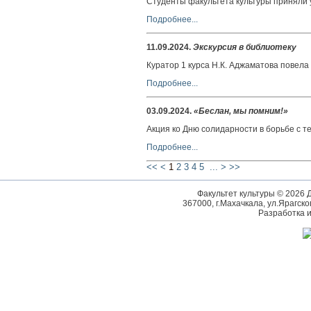
Студенты факультета культуры приняли у
Подробнее...
11.09.2024
.
Экскурсия в библиотеку
Куратор 1 курса Н.К. Аджаматова повела
Подробнее...
03.09.2024
.
«Беслан, мы помним!»
Акция ко Дню солидарности в борьбе с 
Подробнее...
<<
<
1
2
3
4
5
...
>
>>
Факультет культуры © 2026 
367000, г.Махачкала, ул.Ярагског
Разработка 